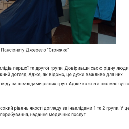
 Пансіонату Джерело "Стрижка"
алідів першої та другої групи. Довіривши свою рідну люд
жний догляд. Адже, як відомо, це дуже важливе для них.
ляду за інвалідами різних груп. Адже кожна з них має суттє
окий рівень якості догляду за інвалідами 1 та 2 групи. У ц
 перебування, надання медичних послуг.