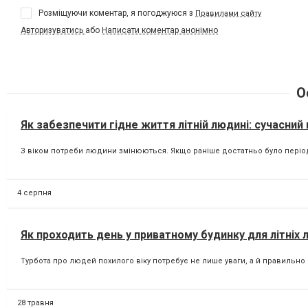
Розміщуючи коментар, я погоджуюся з
Правилами сайту
Авторизуватись
або
Написати коментар анонімно
О
Як забезпечити гідне життя літній людині: сучасний 
З віком потреби людини змінюються. Якщо раніше достатньо було періодич
4 серпня
Як проходить день у приватному будинку для літніх
Турбота про людей похилого віку потребує не лише уваги, а й правильно о
28 травня