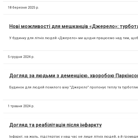
18 березня 2025 р.
Нові можливості для мешканців «Джерело»: турбота
У будинку для літніх людей «Джерело» ми щодня працюємо над тим, щоб н
5 грудня 2024 р.
Догляд за людьми з деменцією, хворобою Паркінсо
Будинок для людей похилого віку "Джерело" пропонує теплу та турботливу
1 травня 2024 р.
Догляд та реабілітація після інфаркту
Інфаркт, на жаль, підстерігає у наш час не лише літніх людей, а й громадя