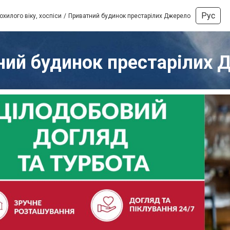
Рус
хилого віку, хоспіси
Приватний будинок престарілих Джерело
ний будинок престарілих 