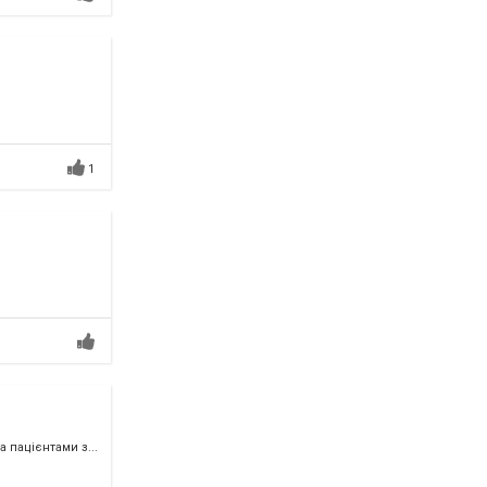
1
пацієнтами з...