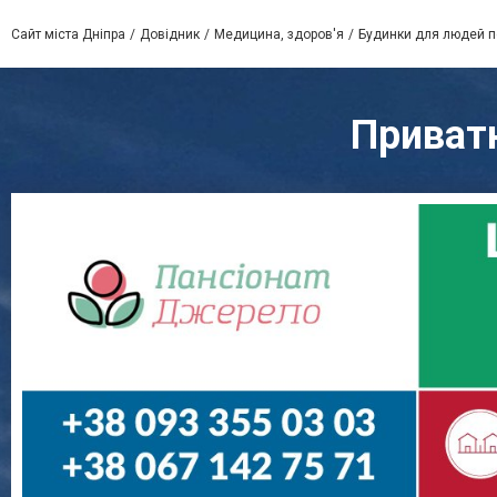
Сайт міста Дніпра
Довідник
Медицина, здоров'я
Будинки для людей по
Приват