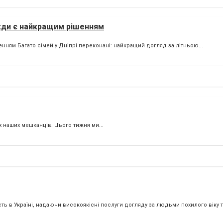
жди є найкращим рішенням
ям Багато сімей у Дніпрі переконані: найкращий догляд за літньою...
х наших мешканців. Цього тижня ми...
 Україні, надаючи високоякісні послуги догляду за людьми похилого віку та 