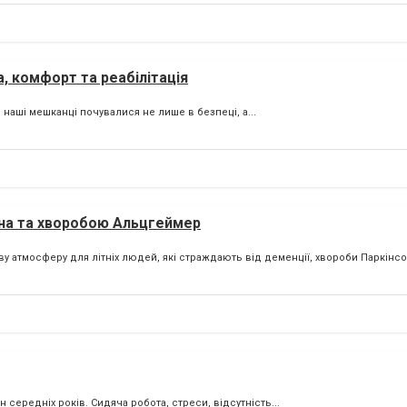
, комфорт та реабілітація
аші мешканці почувалися не лише в безпеці, а...
на та хворобою Альцгеймер
 атмосферу для літніх людей, які страждають від деменції, хвороби Паркінсон
н середніх років. Сидяча робота, стреси, відсутність...