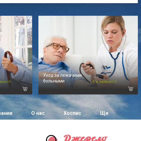
Уход за лежачими
больными
вності
Є в наявності
вания
О нас
Хоспис
Ще