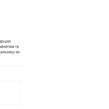
тарших
айнятим та
дальниці за