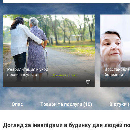
Реабилитация и уход
Восстановле
после инсульта
болезней
Є в наявності
Опис
Товари та послуги (10)
Відгуки (
Догляд за інвалідами в будинку для людей по