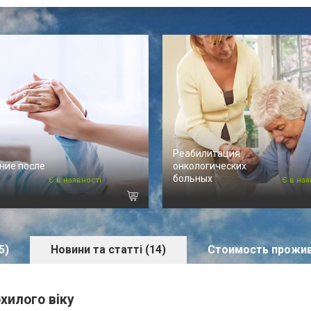
Реабилитация
ние после
онкологических
больных
Є в наявності
Є в ная
5)
Новини та статті (14)
Стоимость прожи
хилого віку