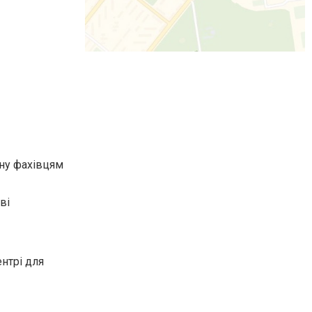
ину фахівцям
ві
ентрі для