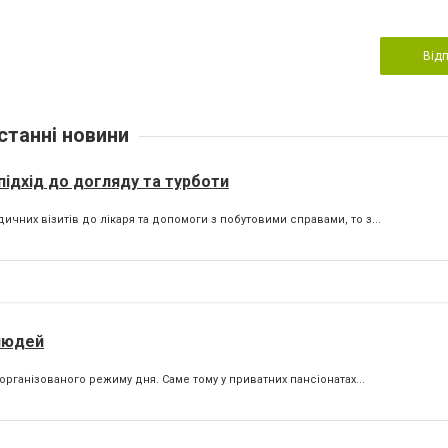
Від
станні новини
підхід до догляду та турботи
них візитів до лікаря та допомоги з побутовими справами, то з...
 людей
рганізованого режиму дня. Саме тому у приватних пансіонатах...