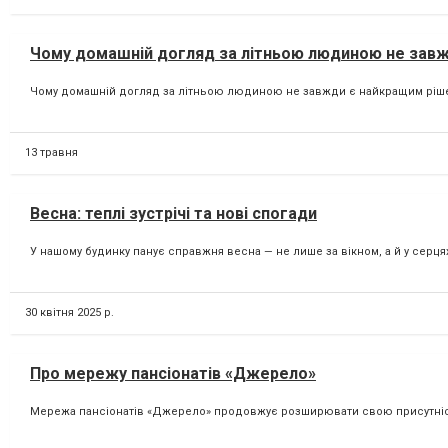
Чому домашній догляд за літньою людиною не зав
Чому домашній догляд за літньою людиною не завжди є найкращим рішенн
13 травня
Весна: теплі зустрічі та нові спогади
У нашому будинку панує справжня весна — не лише за вікном, а й у серця
30 квітня 2025 р.
Про мережу пансіонатів «Джерело»
Мережа пансіонатів «Джерело» продовжує розширювати свою присутність в