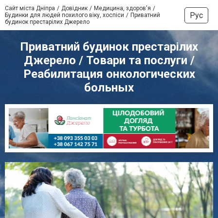
Сайт міста Дніпра
Довідник
Медицина, здоров'я
Рус
Будинки для людей похилого віку, хоспіси
Приватний
будинок престарілих Джерело
Приватний будинок престарілих
Джерело / Товари та послуги /
Реабилитация онкологических
больных